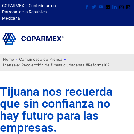
COPARMEX – Confederación
Patronal de la República
Mexicana
Home
»
Comunicado de Prensa
»
Mensaje: Recolección de firmas ciudadanas #Reforma102
Tijuana nos recuerda
que sin confianza no
hay futuro para las
empresas.