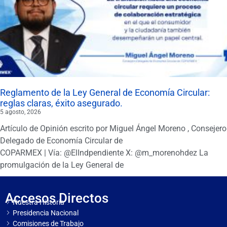
Reglamento de la Ley General de Economía Circular:
reglas claras, éxito asegurado.
5 agosto, 2026
Artículo de Opinión escrito por Miguel Ángel Moreno , Consejero
Delegado de Economía Circular de
COPARMEX | Vía: @ElIndpendiente X: @m_morenohdez La
promulgación de la Ley General de
Accesos Directos
Nuestra Historia
Presidencia Nacional
Comisiones de Trabajo