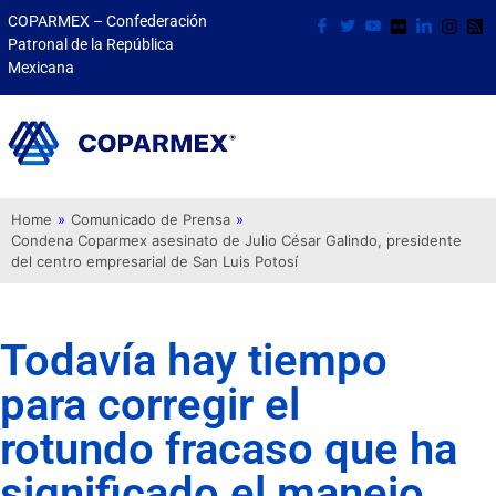
COPARMEX – Confederación
Patronal de la República
Mexicana
Home
»
Comunicado de Prensa
»
Condena Coparmex asesinato de Julio César Galindo, presidente
del centro empresarial de San Luis Potosí
Todavía hay tiempo
para corregir el
rotundo fracaso que ha
significado el manejo