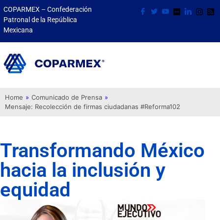
COPARMEX – Confederación
Patronal de la República
Mexicana
Home
»
Comunicado de Prensa
»
Mensaje: Recolección de firmas ciudadanas #Reforma102
Transformando México
hacia la inclusión y
equidad