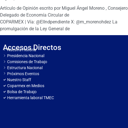
Artículo de Opinión escrito por Miguel Ángel Moreno , Consejero
Delegado de Economía Circular de
COPARMEX | Vía: @ElIndpendiente X: @m_morenohdez La
promulgación de la Ley General de
Accesos Directos
Nuestra Historia
Presidencia Nacional
Comisiones de Trabajo
Estructura Nacional
Próximos Eventos
Nuestro Staff
Coparmex en Medios
Bolsa de Trabajo
Herramienta laboral TMEC