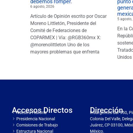
debemos romper.
punto 
6 agosto, 2026
gener
mexic
Artículo de Opinión escrito por Oscar
5 agosto,
Moreno Littletón, Presidente del
En la C
Comité de Federaciones de
Repúbl
COPARMEX | Vía: @RGB360mx X:
sostene
@morenolittleton Uno de los
Tratado
mayores problemas que enfrenta
Unidos 
Accesos Directos
Dirección
Nuestra Historia
Insurgentes Sur 950, Pi
Presidencia Nacional
Colonia Del Valle, Dele
Comisiones de Trabajo
Juárez, CP 03100, Méxi
Estructura Nacional
México.