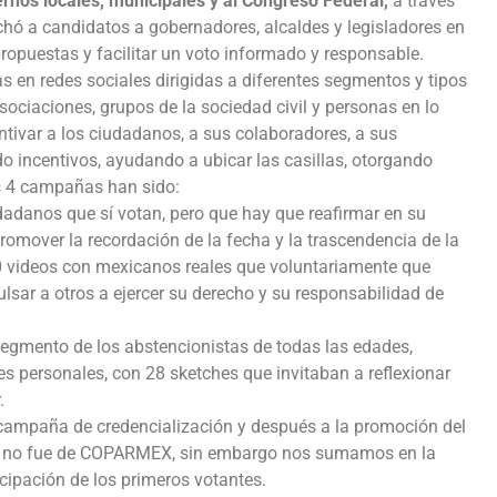
rnos locales, municipales y al Congreso Federal,
a través
hó a candidatos a gobernadores, alcaldes y legisladores en
 propuestas y facilitar un voto informado y responsable.
n redes sociales dirigidas a diferentes segmentos y tipos
ociaciones, grupos de la sociedad civil y personas en lo
ntivar a los ciudadanos, a sus colaboradores, a sus
ndo incentivos, ayudando a ubicar las casillas, otorgando
 4 campañas han sido:
iudadanos que sí votan, pero que hay que reafirmar en su
promover la recordación de la fecha y la trascendencia de la
00 videos con mexicanos reales que voluntariamente que
ulsar a otros a ejercer su derecho y su responsabilidad de
l segmento de los abstencionistas de todas las edades,
s personales, con 28 sketches que invitaban a reflexionar
r.
ampaña de credencialización y después a la promoción del
tiva no fue de COPARMEX, sin embargo nos sumamos en la
icipación de los primeros votantes.