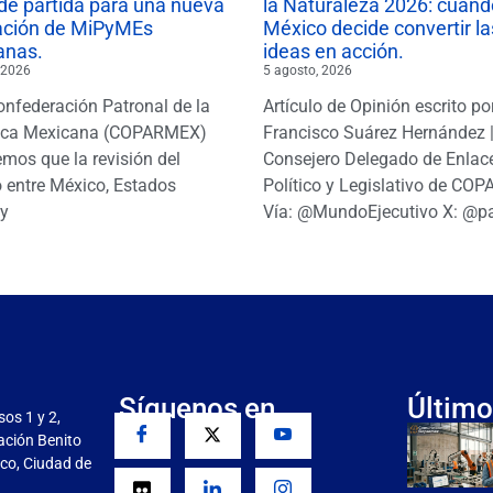
de partida para una nueva
la Naturaleza 2026: cuand
ación de MiPyMEs
México decide convertir la
anas.
ideas en acción.
 2026
5 agosto, 2026
onfederación Patronal de la
Artículo de Opinión escrito po
ica Mexicana (COPARMEX)
Francisco Suárez Hernández 
mos que la revisión del
Consejero Delegado de Enlac
 entre México, Estados
Político y Legislativo de CO
y
Vía: @MundoEjecutivo X: @p
Síguenos en
Último
sos 1 y 2,
gación Benito
co, Ciudad de