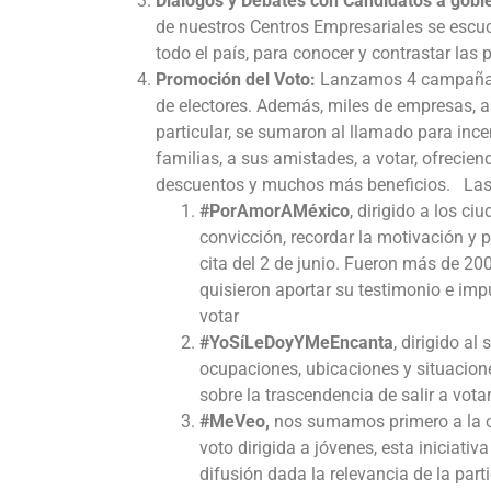
Diálogos y Debates con Candidatos a gobie
de nuestros Centros Empresariales se escuc
todo el país, para conocer y contrastar las
Promoción del Voto:
Lanzamos 4 campañas e
de electores. Además, miles de empresas, as
particular, se sumaron al llamado para ince
familias, a sus amistades, a votar, ofrecie
descuentos y muchos más beneficios. Las
#PorAmorAMéxico
, dirigido a los c
convicción, recordar la motivación y 
cita del 2 de junio. Fueron más de 2
quisieron aportar su testimonio e imp
votar
#YoSíLeDoyYMeEncanta
, dirigido a
ocupaciones, ubicaciones y situacione
sobre la trascendencia de salir a vota
#MeVeo,
nos sumamos primero a la c
voto dirigida a jóvenes, esta inicia
difusión dada la relevancia de la part