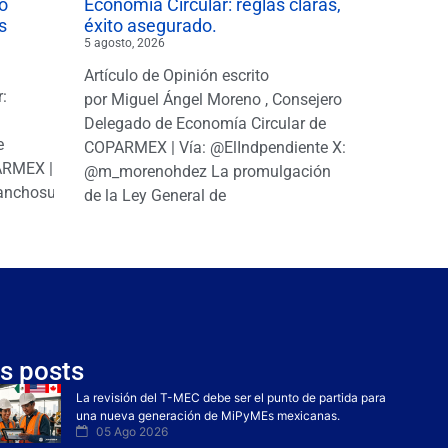
o
Economía Circular: reglas claras,
s
éxito asegurado.
5 agosto, 2026
Artículo de Opinión escrito
r:
por Miguel Ángel Moreno , Consejero
|
Delegado de Economía Circular de
e
COPARMEX | Vía: @ElIndpendiente X:
PARMEX |
@m_morenohdez La promulgación
anchosuarezh
de la Ley General de
s posts
La revisión del T-MEC debe ser el punto de partida para
una nueva generación de MiPyMEs mexicanas.
05 Ago 2026