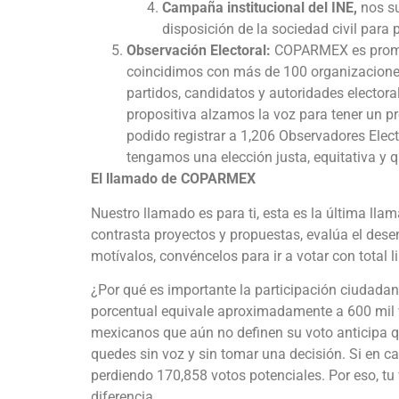
Campaña institucional del INE,
nos su
disposición de la sociedad civil para 
Observación Electoral:
COPARMEX es promoto
coincidimos con más de 100 organizaciones
partidos, candidatos y autoridades elector
propositiva alzamos la voz para tener un p
podido registrar a 1,206 Observadores Elect
tengamos una elección justa, equitativa y 
El llamado de COPARMEX
Nuestro llamado es para ti, esta es la última llama
contrasta proyectos y propuestas, evalúa el dese
motívalos, convéncelos para ir a votar con total l
¿Por qué es importante la participación ciudada
porcentual equivale aproximadamente a 600 mil v
mexicanos que aún no definen su voto anticipa qu
quedes sin voz y sin tomar una decisión. Si en ca
perdiendo 170,858 votos potenciales. Por eso, tu
diferencia.