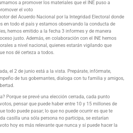
mamos a promover los materiales que el INE puso a
promover el voto
r del Acuerdo Nacional por la Integridad Electoral donde
 en todo el país y estamos observando la conducta de
ales, hemos emitido a la fecha 3 informes y de manera
roceso justo. Además, en colaboración con el INE hemos
orales a nivel nacional, quienes estarán vigilando que
que nos dé certeza a todos.
da, el 2 de junio está a la vista. Prepárate, infórmate,
mpeño de tus gobernantes, dialoga con tu familia y amigos,
ibertad.
na? Porque se prevé una elección cerrada, cada punto
otos, pensar que puede haber entre 10 y 15 millones de
e todo puede pasar; lo que no puede ocurrir es que te
da casilla una sóla persona no participa, se estarían
 voto hoy es más relevante que nunca y sí puede hacer la