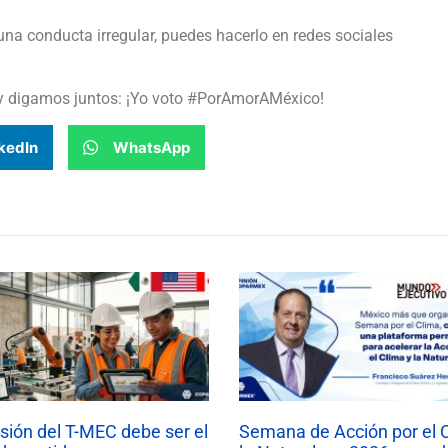
una conducta irregular, puedes hacerlo en redes sociales
iba y digamos juntos: ¡Yo voto #PorAmorAMéxico!
kedIn
WhatsApp
isión del T-MEC debe ser el
Semana de Acción por el 