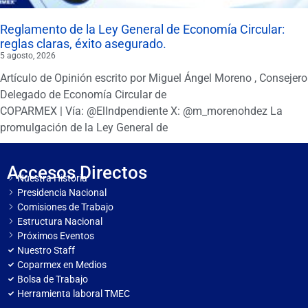
Reglamento de la Ley General de Economía Circular:
reglas claras, éxito asegurado.
5 agosto, 2026
Artículo de Opinión escrito por Miguel Ángel Moreno , Consejero
Delegado de Economía Circular de
COPARMEX | Vía: @ElIndpendiente X: @m_morenohdez La
promulgación de la Ley General de
Accesos Directos
Nuestra Historia
Presidencia Nacional
Comisiones de Trabajo
Estructura Nacional
Próximos Eventos
Nuestro Staff
Coparmex en Medios
Bolsa de Trabajo
Herramienta laboral TMEC