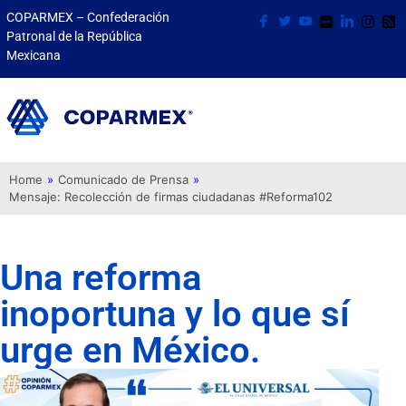
COPARMEX – Confederación
Patronal de la República
Mexicana
Home
»
Comunicado de Prensa
»
Mensaje: Recolección de firmas ciudadanas #Reforma102
Una reforma
inoportuna y lo que sí
urge en México.