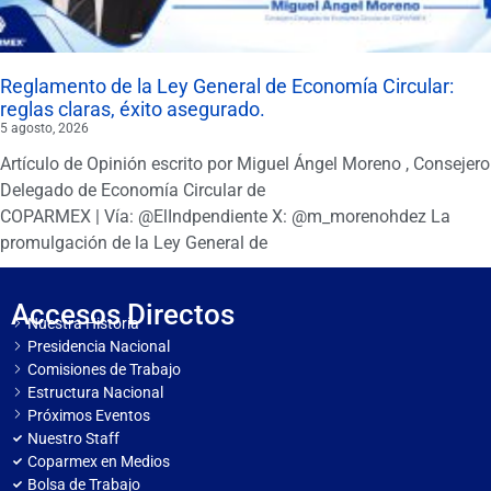
Reglamento de la Ley General de Economía Circular:
reglas claras, éxito asegurado.
5 agosto, 2026
Artículo de Opinión escrito por Miguel Ángel Moreno , Consejero
Delegado de Economía Circular de
COPARMEX | Vía: @ElIndpendiente X: @m_morenohdez La
promulgación de la Ley General de
Accesos Directos
Nuestra Historia
Presidencia Nacional
Comisiones de Trabajo
Estructura Nacional
Próximos Eventos
Nuestro Staff
Coparmex en Medios
Bolsa de Trabajo