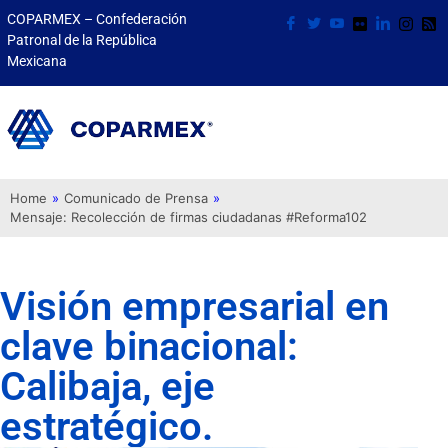
COPARMEX – Confederación
Patronal de la República
Mexicana
Home
»
Comunicado de Prensa
»
Mensaje: Recolección de firmas ciudadanas #Reforma102
Visión empresarial en
clave binacional:
Calibaja, eje
estratégico.