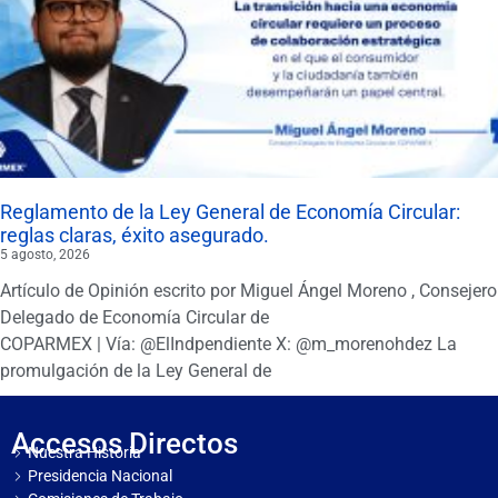
Reglamento de la Ley General de Economía Circular:
reglas claras, éxito asegurado.
5 agosto, 2026
Artículo de Opinión escrito por Miguel Ángel Moreno , Consejero
Delegado de Economía Circular de
COPARMEX | Vía: @ElIndpendiente X: @m_morenohdez La
promulgación de la Ley General de
Accesos Directos
Nuestra Historia
Presidencia Nacional