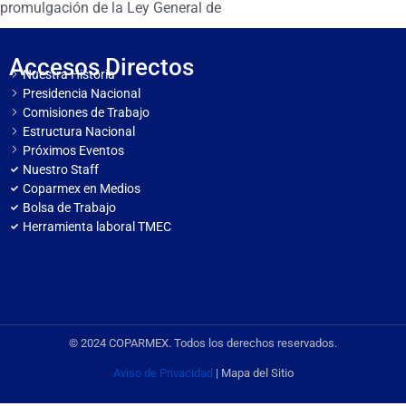
promulgación de la Ley General de
Accesos Directos
Nuestra Historia
Presidencia Nacional
Comisiones de Trabajo
Estructura Nacional
Próximos Eventos
Nuestro Staff
Coparmex en Medios
Bolsa de Trabajo
Herramienta laboral TMEC
© 2024 COPARMEX. Todos los derechos reservados.
Aviso de Privacidad
| Mapa del Sitio