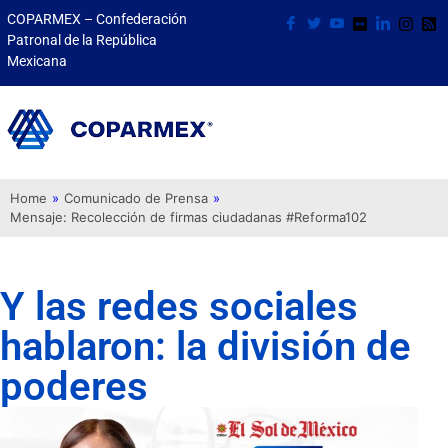
COPARMEX – Confederación
Patronal de la República
Mexicana
Home
»
Comunicado de Prensa
»
Mensaje: Recolección de firmas ciudadanas #Reforma102
Y las redes sociales
hablaron: la división de
poderes