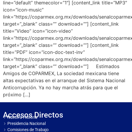
line=”default” themecolor=”1″] [content_link title=”MP3″
icon=”icon-music”
link=”https://coparmex.org.mx/downloads/senalcoparm
target=”_blank” class=”” download=””] [content_link
title=”Video” icon=”icon-video”
link=”https://coparmex.org.mx/downloads/senalcoparme
target=”_blank” class=”” download=””] [content_link
title=”PDF” icon=”icon-doc-text-inv”
link=”https://coparmex.org.mx/downloads/senalcoparm
target=”_blank” class=”” download=””] Estimados
Amigos de COPARMEX, La sociedad mexicana tiene
altas expectativas en el arranque del Sistema Nacional
Anticorrupción. Ya no hay marcha atrás para que el
próximo […]
Accesos Directos
Nuestra Historia
Presidencia Nacional
Comisiones de Trabajo