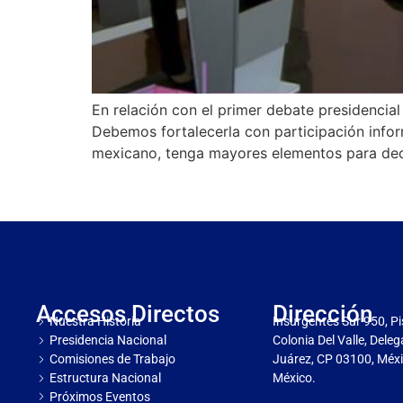
En relación con el primer debate presidenci
Debemos fortalecerla con participación info
mexicano, tenga mayores elementos para deci
Accesos Directos
Dirección
Nuestra Historia
Insurgentes Sur 950, Pi
Presidencia Nacional
Colonia Del Valle, Dele
Comisiones de Trabajo
Juárez, CP 03100, Méxi
Estructura Nacional
México.
Próximos Eventos