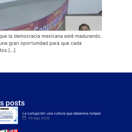
s que la democracia mexicana esté madurando.
 una gran oportunidad para que cada
tos […]
s posts
La corrupción: una cultura que debemos romper.
06 Ago 2026