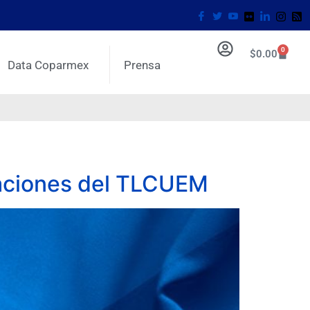
0
$
0.00
Data Coparmex
Prensa
iaciones del TLCUEM