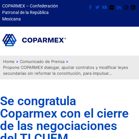
COPARMEX – Confederación
Patronal de la República
Mexicana
Home
»
Comunicado de Prensa
»
Propone COPARMEX dialogar, ajustar contratos y modificar leyes
secundarias sin reformar la constitución, para impulsar…
Se congratula
Coparmex con el cierre
de las negociaciones
del TLCUEM