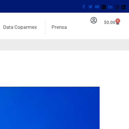
0
$
0.00
Data Coparmex
Prensa