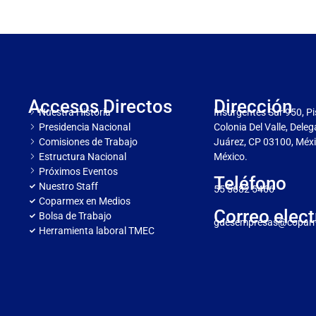
Accesos Directos
Dirección
Nuestra Historia
Insurgentes Sur 950, Pi
Presidencia Nacional
Colonia Del Valle, Dele
Comisiones de Trabajo
Juárez, CP 03100, Méxi
Estructura Nacional
México.
Próximos Eventos
Teléfono
Nuestro Staff
55 5682 5466
Coparmex en Medios
Correo elect
Bolsa de Trabajo
gdesempresas@copar
Herramienta laboral TMEC