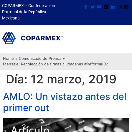
COPARMEX – Confederación
Patronal de la República
Mexicana
Home
»
Comunicado de Prensa
»
Mensaje: Recolección de firmas ciudadanas #Reforma102
Día:
12 marzo, 2019
AMLO: Un vistazo antes del
primer out