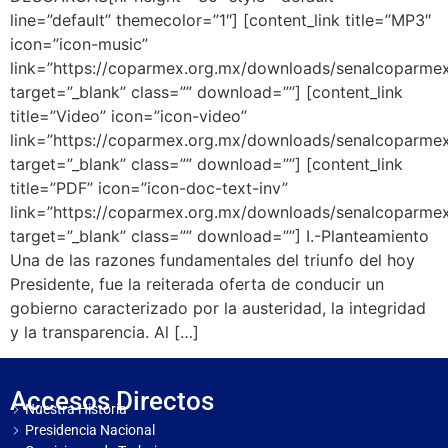
line=”default” themecolor=”1″] [content_link title=”MP3″
icon=”icon-music”
link=”https://coparmex.org.mx/downloads/senalcoparme
target=”_blank” class=”” download=””] [content_link
title=”Video” icon=”icon-video”
link=”https://coparmex.org.mx/downloads/senalcoparmex
target=”_blank” class=”” download=””] [content_link
title=”PDF” icon=”icon-doc-text-inv”
link=”https://coparmex.org.mx/downloads/senalcoparmex
target=”_blank” class=”” download=””] I.-Planteamiento
Una de las razones fundamentales del triunfo del hoy
Presidente, fue la reiterada oferta de conducir un
gobierno caracterizado por la austeridad, la integridad
y la transparencia. Al […]
Accesos Directos
Nuestra Historia
Presidencia Nacional