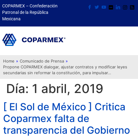
COPARMEX – Confederación
Patronal de la República
Mexicana
Home
»
Comunicado de Prensa
»
Propone COPARMEX dialogar, ajustar contratos y modificar leyes
secundarias sin reformar la constitución, para impulsar…
Día:
1 abril, 2019
[ El Sol de México ] Critica
Coparmex falta de
transparencia del Gobierno