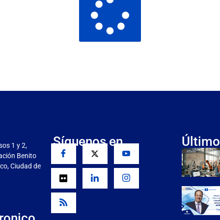
Síguenos en
Último
sos 1 y 2,
gación Benito
co, Ciudad de
ronico