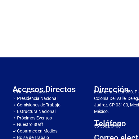
Accesos Directos
Dirección
Nuestra Historia
Insurgentes Sur 950, Pi
Presidencia Nacional
Colonia Del Valle, Dele
Comisiones de Trabajo
Juárez, CP 03100, Méxi
Estructura Nacional
México.
Próximos Eventos
Teléfono
Nuestro Staff
55 5682 5466
Coparmex en Medios
Correo elect
Bolsa de Trabajo