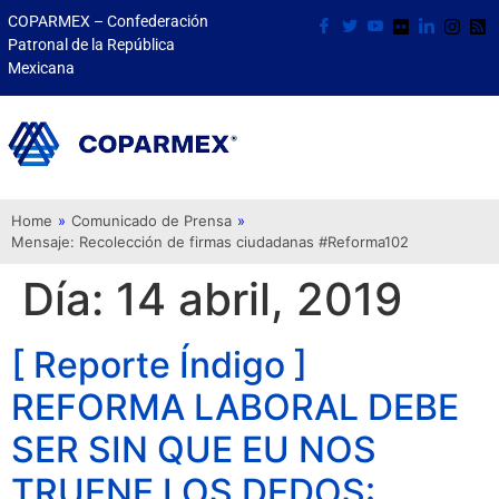
COPARMEX – Confederación
Patronal de la República
Mexicana
Home
»
Comunicado de Prensa
»
Mensaje: Recolección de firmas ciudadanas #Reforma102
Día:
14 abril, 2019
[ Reporte Índigo ]
REFORMA LABORAL DEBE
SER SIN QUE EU NOS
TRUENE LOS DEDOS: