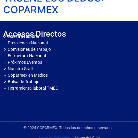
COPARMEX
Accesos Directos
Nuestra Historia
Presidencia Nacional
Comisiones de Trabajo
Estructura Nacional
Próximos Eventos
Nuestro Staff
Coparmex en Medios
Bolsa de Trabajo
Herramienta laboral TMEC
© 2024 COPARMEX. Todos los derechos reservados.
Aviso de Privacidad
| Mapa del Sitio