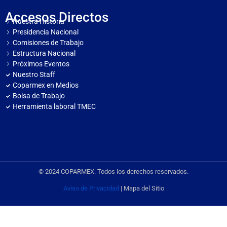
Accesos Directos
Nuestra Historia
Presidencia Nacional
Comisiones de Trabajo
Estructura Nacional
Próximos Eventos
Nuestro Staff
Coparmex en Medios
Bolsa de Trabajo
Herramienta laboral TMEC
© 2024 COPARMEX. Todos los derechos reservados.
Aviso de Privacidad
| Mapa del Sitio