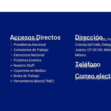
Accesos Directos
Dirección
Nuestra Historia
Insurgentes Sur 950, Pi
Presidencia Nacional
Colonia Del Valle, Dele
Comisiones de Trabajo
Juárez, CP 03100, Méxi
Estructura Nacional
México.
Próximos Eventos
Teléfono
Nuestro Staff
55 5682 5466
Coparmex en Medios
Correo elect
Bolsa de Trabajo
gdesempresas@copar
Herramienta laboral TMEC