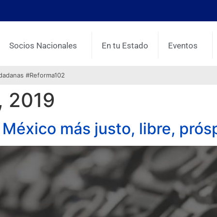
Socios Nacionales
En tu Estado
Eventos
udadanas #Reforma102
, 2019
n México más justo, libre, pró