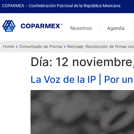
COPARMEX – Confederación Patronal de la República Mexicana
Nosotros
Agenda
Home
»
Comunicado de Prensa
»
Mensaje: Recolección de firmas ci
Día:
12 noviembre
La Voz de la IP | Por u