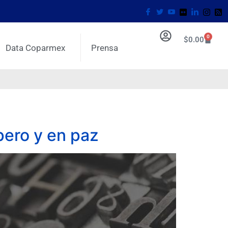
0
$
0.00
Data Coparmex
Prensa
spero y en paz