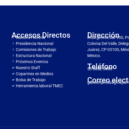
Accesos Directos
Dirección
Nuestra Historia
Insurgentes Sur 950, Pi
Presidencia Nacional
Colonia Del Valle, Dele
Comisiones de Trabajo
Juárez, CP 03100, Méxi
Estructura Nacional
México.
Próximos Eventos
Teléfono
Nuestro Staff
55 5682 5466
Coparmex en Medios
Correo elect
Bolsa de Trabajo
gdesempresas@copar
Herramienta laboral TMEC