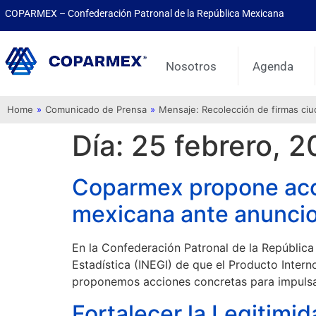
COPARMEX – Confederación Patronal de la República Mexicana
Nosotros
Agenda
Home
»
Comunicado de Prensa
»
Mensaje: Recolección de firmas ci
Día:
25 febrero, 
Coparmex propone acci
mexicana ante anuncio
En la Confederación Patronal de la Repúblic
Estadística (INEGI) de que el Producto Intern
proponemos acciones concretas para impulsar
Fortalecer la Legitimid