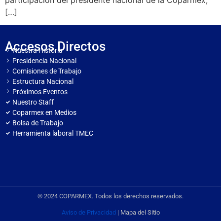
participación del presidente nacional de la Coparmex,
[…]
Accesos Directos
Nuestra Historia
Presidencia Nacional
Comisiones de Trabajo
Estructura Nacional
Próximos Eventos
Nuestro Staff
Coparmex en Medios
Bolsa de Trabajo
Herramienta laboral TMEC
© 2024 COPARMEX. Todos los derechos reservados.
Aviso de Privacidad
| Mapa del Sitio