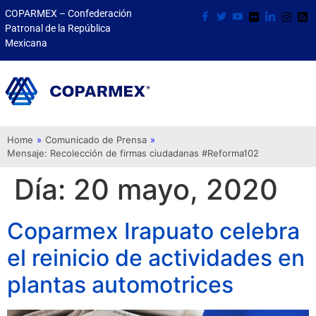
COPARMEX – Confederación
Patronal de la República
Mexicana
Home
»
Comunicado de Prensa
»
Mensaje: Recolección de firmas ciudadanas #Reforma102
Día:
20 mayo, 2020
Coparmex Irapuato celebra
el reinicio de actividades en
plantas automotrices