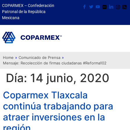
COPARMEX – Confederación
Patronal de la República
Mexicana
Home
»
Comunicado de Prensa
»
Mensaje: Recolección de firmas ciudadanas #Reforma102
Día:
14 junio, 2020
Coparmex Tlaxcala
continúa trabajando para
atraer inversiones en la
región