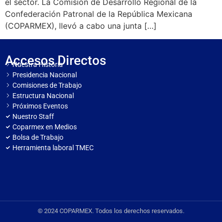
el sector. La Comisión de Desarrollo Regional de la
Confederación Patronal de la República Mexicana
(COPARMEX), llevó a cabo una junta […]
Accesos Directos
Nuestra Historia
Presidencia Nacional
Comisiones de Trabajo
Estructura Nacional
Próximos Eventos
Nuestro Staff
Coparmex en Medios
Bolsa de Trabajo
Herramienta laboral TMEC
© 2024 COPARMEX. Todos los derechos reservados.