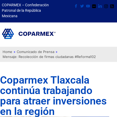
COPARMEX – Confederación
Patronal de la República
Mexicana
Home
»
Comunicado de Prensa
»
Mensaje: Recolección de firmas ciudadanas #Reforma102
Coparmex Tlaxcala
continúa trabajando
para atraer inversiones
en la región