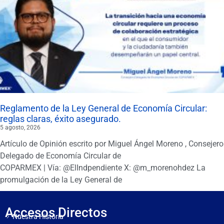
Reglamento de la Ley General de Economía Circular:
reglas claras, éxito asegurado.
5 agosto, 2026
Artículo de Opinión escrito por Miguel Ángel Moreno , Consejero
Delegado de Economía Circular de
COPARMEX | Vía: @ElIndpendiente X: @m_morenohdez La
promulgación de la Ley General de
Accesos Directos
Nuestra Historia