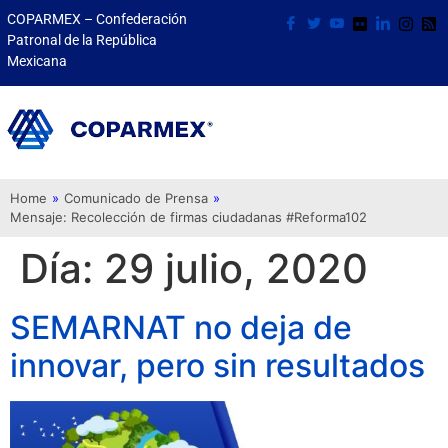
COPARMEX – Confederación
Patronal de la República
Mexicana
Home
»
Comunicado de Prensa
»
Mensaje: Recolección de firmas ciudadanas #Reforma102
Día:
29 julio, 2020
SEMARNAT no deja de
innovar, pero sin resultados