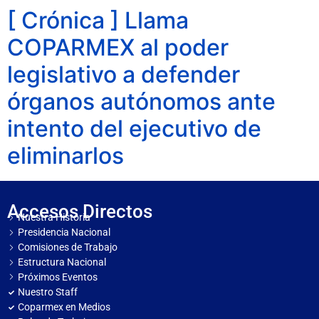
[ Crónica ] Llama
COPARMEX al poder
legislativo a defender
órganos autónomos ante
intento del ejecutivo de
eliminarlos
Accesos Directos
Nuestra Historia
Presidencia Nacional
Comisiones de Trabajo
Estructura Nacional
Próximos Eventos
Nuestro Staff
Coparmex en Medios