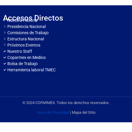
Accesos Directos
Nuestra Historia
Presidencia Nacional
Comisiones de Trabajo
Estructura Nacional
Próximos Eventos
Nuestro Staff
Coparmex en Medios
Bolsa de Trabajo
Herramienta laboral TMEC
© 2024 COPARMEX. Todos los derechos reservados.
Aviso de Privacidad
| Mapa del Sitio