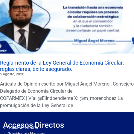
Reglamento de la Ley General de Economía Circular:
reglas claras, éxito asegurado.
5 agosto, 2026
Artículo de Opinión escrito por Miguel Ángel Moreno , Consejero
Delegado de Economía Circular de
COPARMEX | Vía: @ElIndpendiente X: @m_morenohdez La
promulgación de la Ley General de
Accesos Directos
Nuestra Historia
Presidencia Nacional