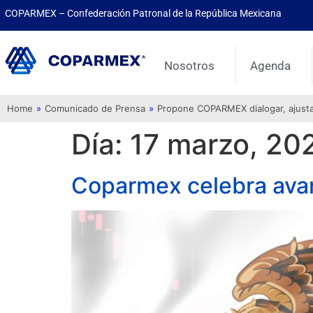
COPARMEX – Confederación Patronal de la República Mexicana
Nosotros
Agenda
Home
»
Comunicado de Prensa
»
Propone COPARMEX dialogar, ajustar 
Día:
17 marzo, 20
Coparmex celebra avanc