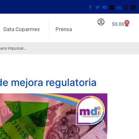
0
$
0.00
Data Coparmex
Prensa
para impulsar…
e mejora regulatoria