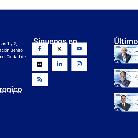
Síguenos en
Último
sos 1 y 2,
gación Benito
co, Ciudad de
ronico
mex.org.mx