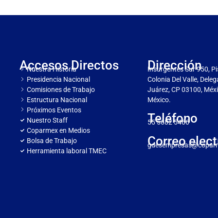
Accesos Directos
Dirección
Nuestra Historia
Insurgentes Sur 950, Pi
Presidencia Nacional
Colonia Del Valle, Dele
Comisiones de Trabajo
Juárez, CP 03100, Méxi
Estructura Nacional
México.
Próximos Eventos
Teléfono
Nuestro Staff
55 5682 5466
Coparmex en Medios
Correo elect
Bolsa de Trabajo
gdesempresas@copar
Herramienta laboral TMEC