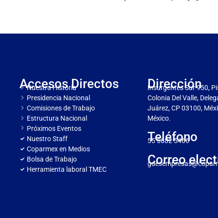
Accesos Directos
Dirección
Nuestra Historia
Insurgentes Sur 950, Pi
Presidencia Nacional
Colonia Del Valle, Dele
Comisiones de Trabajo
Juárez, CP 03100, Méxi
Estructura Nacional
México.
Próximos Eventos
Teléfono
Nuestro Staff
55 5682 5466
Coparmex en Medios
Correo elect
Bolsa de Trabajo
gdesempresas@copar
Herramienta laboral TMEC