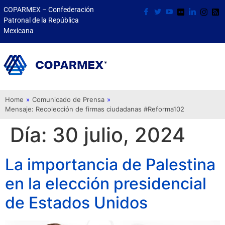
COPARMEX – Confederación
Patronal de la República
Mexicana
Home
»
Comunicado de Prensa
»
Mensaje: Recolección de firmas ciudadanas #Reforma102
Día:
30 julio, 2024
La importancia de Palestina
en la elección presidencial
de Estados Unidos