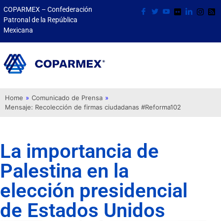
COPARMEX – Confederación
Patronal de la República
Mexicana
Home
»
Comunicado de Prensa
»
Mensaje: Recolección de firmas ciudadanas #Reforma102
La importancia de
Palestina en la
elección presidencial
de Estados Unidos