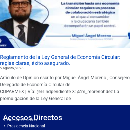
Reglamento de la Ley General de Economía Circular:
reglas claras, éxito asegurado.
5 agosto, 2026
Artículo de Opinión escrito por Miguel Ángel Moreno , Consejero
Delegado de Economía Circular de
COPARMEX | Vía: @ElIndpendiente X: @m_morenohdez La
promulgación de la Ley General de
Accesos Directos
Nuestra Historia
Presidencia Nacional