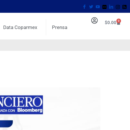
0
$
0.00
Data Coparmex
Prensa