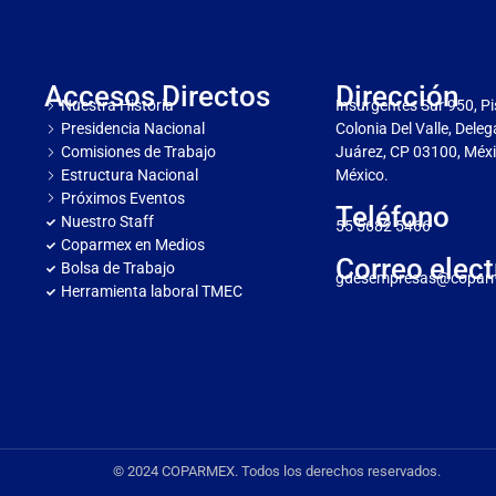
Accesos Directos
Dirección
Nuestra Historia
Insurgentes Sur 950, Pi
Presidencia Nacional
Colonia Del Valle, Dele
Comisiones de Trabajo
Juárez, CP 03100, Méxi
Estructura Nacional
México.
Próximos Eventos
Teléfono
Nuestro Staff
55 5682 5466
Coparmex en Medios
Correo elect
Bolsa de Trabajo
gdesempresas@copar
Herramienta laboral TMEC
© 2024 COPARMEX. Todos los derechos reservados.