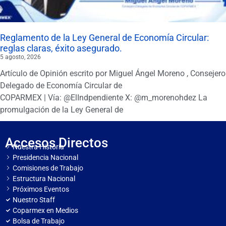
Reglamento de la Ley General de Economía Circular:
reglas claras, éxito asegurado.
5 agosto, 2026
Artículo de Opinión escrito por Miguel Ángel Moreno , Consejero
Delegado de Economía Circular de
COPARMEX | Vía: @ElIndpendiente X: @m_morenohdez La
promulgación de la Ley General de
Accesos Directos
Nuestra Historia
Presidencia Nacional
Comisiones de Trabajo
Estructura Nacional
Próximos Eventos
Nuestro Staff
Coparmex en Medios
Bolsa de Trabajo