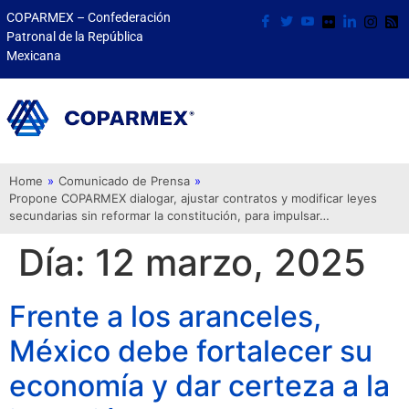
COPARMEX – Confederación
Patronal de la República
Mexicana
Home
»
Comunicado de Prensa
»
Propone COPARMEX dialogar, ajustar contratos y modificar leyes
secundarias sin reformar la constitución, para impulsar…
Día:
12 marzo, 2025
Frente a los aranceles,
México debe fortalecer su
economía y dar certeza a la