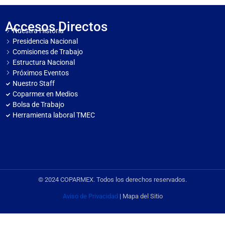
Accesos Directos
Nuestra Historia
Presidencia Nacional
Comisiones de Trabajo
Estructura Nacional
Próximos Eventos
Nuestro Staff
Coparmex en Medios
Bolsa de Trabajo
Herramienta laboral TMEC
© 2024 COPARMEX. Todos los derechos reservados.
Aviso de Privacidad
| Mapa del Sitio