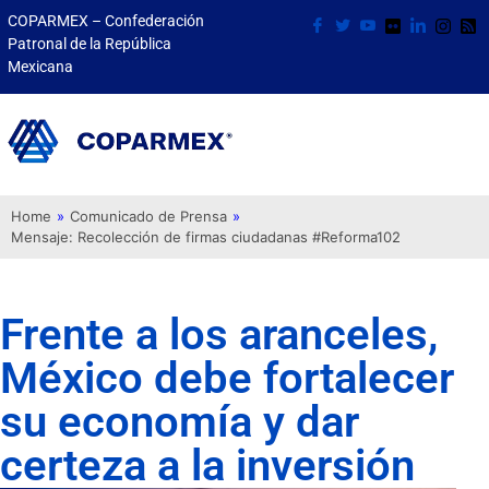
COPARMEX – Confederación
Patronal de la República
Mexicana
Home
»
Comunicado de Prensa
»
Mensaje: Recolección de firmas ciudadanas #Reforma102
Frente a los aranceles,
México debe fortalecer
su economía y dar
certeza a la inversión