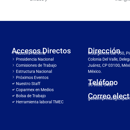
Accesos Directos
Dirección
Nuestra Historia
Insurgentes Sur 950, Pi
Presidencia Nacional
Colonia Del Valle, Dele
Comisiones de Trabajo
Juárez, CP 03100, Méxi
Estructura Nacional
México.
Próximos Eventos
Teléfono
Nuestro Staff
55 5682 5466
Coparmex en Medios
Correo elect
Bolsa de Trabajo
gdesempresas@copar
Herramienta laboral TMEC