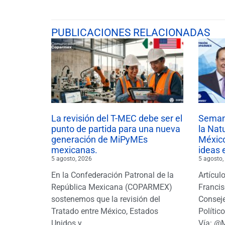
PUBLICACIONES RELACIONADAS
La revisión del T-MEC debe ser el
Semana
punto de partida para una nueva
la Nat
generación de MiPyMEs
México
mexicanas.
ideas 
5 agosto, 2026
5 agosto,
En la Confederación Patronal de la
Artícul
República Mexicana (COPARMEX)
Francis
sostenemos que la revisión del
Conseje
Tratado entre México, Estados
Polític
Unidos y
Vía: @