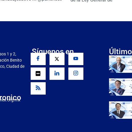
Síguenos en
Último
sos 1 y 2,
gación Benito
co, Ciudad de
ronico
mex.org.mx