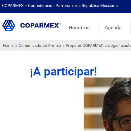
COPARMEX – Confederación Patronal de la República Mexicana
Nosotros
Agenda
Home
»
Comunicado de Prensa
»
Propone COPARMEX dialogar, ajustar 
¡A participar!