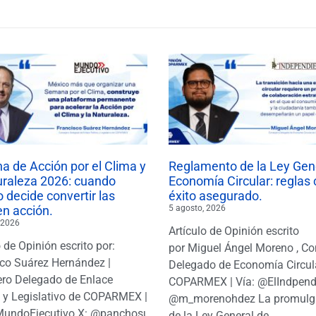
 de Acción por el Clima y
Reglamento de la Ley Gen
uraleza 2026: cuando
Economía Circular: reglas 
 decide convertir las
éxito asegurado.
en acción.
5 agosto, 2026
 2026
Artículo de Opinión escrito
o de Opinión escrito por:
por Miguel Ángel Moreno , Co
co Suárez Hernández |
Delegado de Economía Circul
ro Delegado de Enlace
COPARMEX | Vía: @ElIndpendi
o y Legislativo de COPARMEX |
@m_morenohdez La promulg
MundoEjecutivo X: @panchosuarezh
de la Ley General de