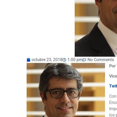
octubre 23, 2018
1:00 pm
No Comments
Por
Vic
Twi
Con 
Encu
Impo
los 