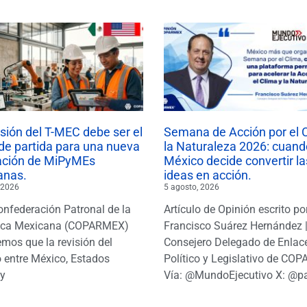
isión del T-MEC debe ser el
Semana de Acción por el 
de partida para una nueva
la Naturaleza 2026: cuand
ación de MiPyMEs
México decide convertir la
anas.
ideas en acción.
 2026
5 agosto, 2026
onfederación Patronal de la
Artículo de Opinión escrito po
ica Mexicana (COPARMEX)
Francisco Suárez Hernández 
mos que la revisión del
Consejero Delegado de Enlac
 entre México, Estados
Político y Legislativo de CO
y
Vía: @MundoEjecutivo X: @p