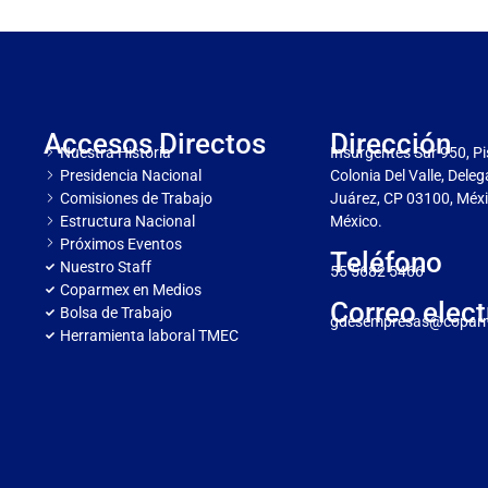
Accesos Directos
Dirección
Nuestra Historia
Insurgentes Sur 950, Pi
Presidencia Nacional
Colonia Del Valle, Dele
Comisiones de Trabajo
Juárez, CP 03100, Méxi
Estructura Nacional
México.
Próximos Eventos
Teléfono
Nuestro Staff
55 5682 5466
Coparmex en Medios
Correo elect
Bolsa de Trabajo
gdesempresas@copar
Herramienta laboral TMEC