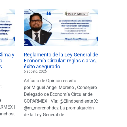
Clima y
Reglamento de la Ley General de
o
Economía Circular: reglas claras,
s
éxito asegurado.
5 agosto, 2026
Artículo de Opinión escrito
r:
por Miguel Ángel Moreno , Consejero
|
Delegado de Economía Circular de
e
COPARMEX | Vía: @ElIndpendiente X:
PARMEX |
@m_morenohdez La promulgación
anchosuarezh
de la Ley General de