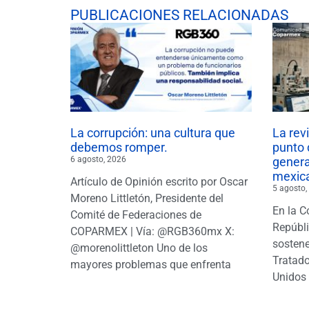
PUBLICACIONES RELACIONADAS
La corrupción: una cultura que
La rev
debemos romper.
punto 
6 agosto, 2026
gener
mexic
Artículo de Opinión escrito por Oscar
5 agosto,
Moreno Littletón, Presidente del
En la C
Comité de Federaciones de
Repúbl
COPARMEX | Vía: @RGB360mx X:
sostene
@morenolittleton Uno de los
Tratado
mayores problemas que enfrenta
Unidos 