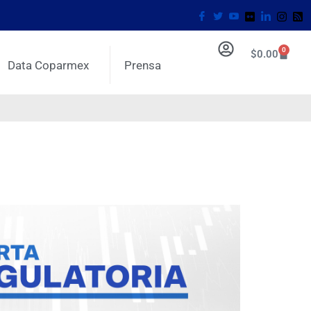
0
$
0.00
Data Coparmex
Prensa