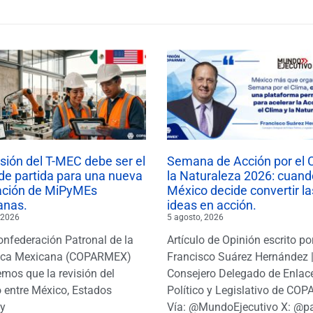
isión del T-MEC debe ser el
Semana de Acción por el 
de partida para una nueva
la Naturaleza 2026: cuand
ación de MiPyMEs
México decide convertir la
anas.
ideas en acción.
 2026
5 agosto, 2026
onfederación Patronal de la
Artículo de Opinión escrito po
ica Mexicana (COPARMEX)
Francisco Suárez Hernández 
mos que la revisión del
Consejero Delegado de Enlac
 entre México, Estados
Político y Legislativo de CO
y
Vía: @MundoEjecutivo X: @p