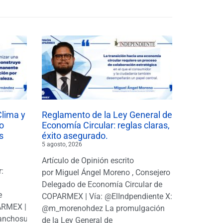
Clima y
Reglamento de la Ley General de
o
Economía Circular: reglas claras,
s
éxito asegurado.
5 agosto, 2026
Artículo de Opinión escrito
r:
por Miguel Ángel Moreno , Consejero
|
Delegado de Economía Circular de
e
COPARMEX | Vía: @ElIndpendiente X:
PARMEX |
@m_morenohdez La promulgación
anchosuarezh
de la Ley General de