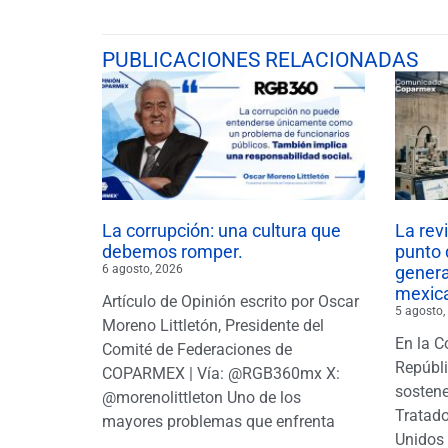
PUBLICACIONES RELACIONADAS
La corrupción: una cultura que
La rev
debemos romper.
punto 
6 agosto, 2026
gener
mexic
Artículo de Opinión escrito por Oscar
5 agosto,
Moreno Littletón, Presidente del
En la C
Comité de Federaciones de
Repúbl
COPARMEX | Vía: @RGB360mx X:
sostene
@morenolittleton Uno de los
Tratado
mayores problemas que enfrenta
Unidos 