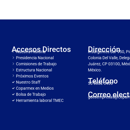
Accesos Directos
Dirección
Nuestra Historia
Insurgentes Sur 950, Pi
Presidencia Nacional
Colonia Del Valle, Dele
Comisiones de Trabajo
Juárez, CP 03100, Méxi
Estructura Nacional
México.
Próximos Eventos
Teléfono
Nuestro Staff
55 5682 5466
Coparmex en Medios
Correo elect
Bolsa de Trabajo
gdesempresas@copar
Herramienta laboral TMEC