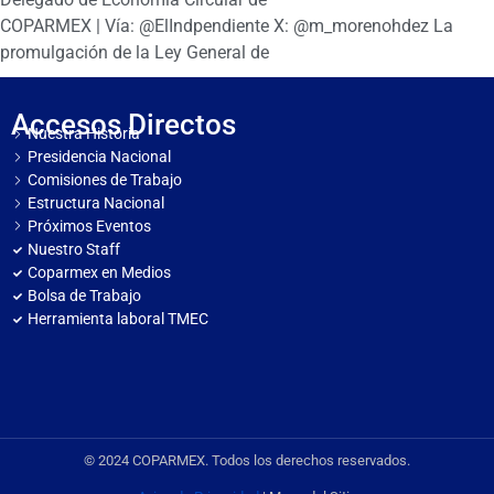
COPARMEX | Vía: @ElIndpendiente X: @m_morenohdez La
promulgación de la Ley General de
Accesos Directos
Nuestra Historia
Presidencia Nacional
Comisiones de Trabajo
Estructura Nacional
Próximos Eventos
Nuestro Staff
Coparmex en Medios
Bolsa de Trabajo
Herramienta laboral TMEC
© 2024 COPARMEX. Todos los derechos reservados.