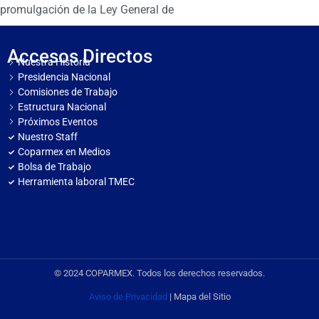
promulgación de la Ley General de
Accesos Directos
Nuestra Historia
Presidencia Nacional
Comisiones de Trabajo
Estructura Nacional
Próximos Eventos
Nuestro Staff
Coparmex en Medios
Bolsa de Trabajo
Herramienta laboral TMEC
© 2024 COPARMEX. Todos los derechos reservados.
Aviso de Privacidad
| Mapa del Sitio