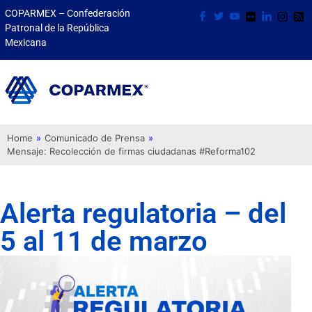
COPARMEX – Confederación
Patronal de la República
Mexicana
Home
»
Comunicado de Prensa
»
Mensaje: Recolección de firmas ciudadanas #Reforma102
Alerta regulatoria – del
5 al 11 de marzo