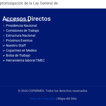
promulgación de la Ley General de
Accesos Directos
Nuestra Historia
Presidencia Nacional
Comisiones de Trabajo
Estructura Nacional
Próximos Eventos
Nuestro Staff
Coparmex en Medios
Bolsa de Trabajo
Herramienta laboral TMEC
© 2024 COPARMEX. Todos los derechos reservados.
Aviso de Privacidad
| Mapa del Sitio