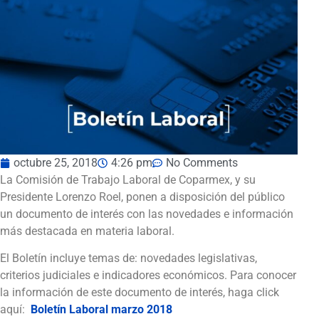
octubre 25, 2018
4:26 pm
No Comments
La Comisión de Trabajo Laboral de Coparmex, y su
Presidente Lorenzo Roel, ponen a disposición del público
un documento de interés con las novedades e información
más destacada en materia laboral.
El Boletín incluye temas de: novedades legislativas,
criterios judiciales e indicadores económicos. Para conocer
la información de este documento de interés, haga click
aquí:
Boletín Laboral marzo 2018