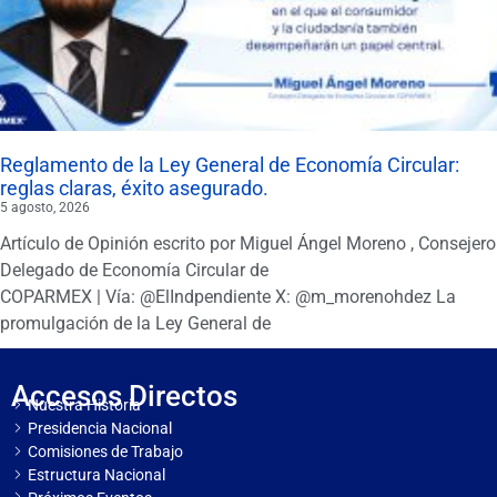
Reglamento de la Ley General de Economía Circular:
reglas claras, éxito asegurado.
5 agosto, 2026
Artículo de Opinión escrito por Miguel Ángel Moreno , Consejero
Delegado de Economía Circular de
COPARMEX | Vía: @ElIndpendiente X: @m_morenohdez La
promulgación de la Ley General de
Accesos Directos
Nuestra Historia
Presidencia Nacional
Comisiones de Trabajo
Estructura Nacional