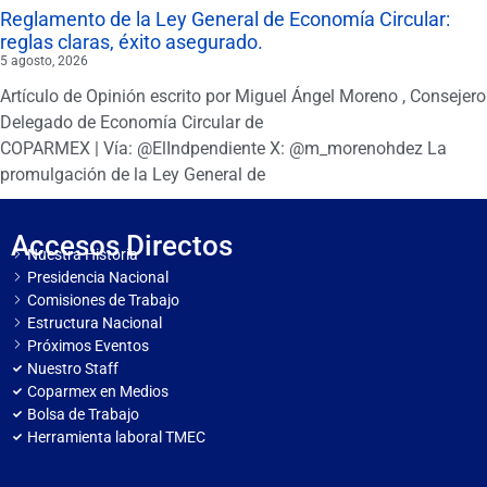
Reglamento de la Ley General de Economía Circular:
reglas claras, éxito asegurado.
5 agosto, 2026
Artículo de Opinión escrito por Miguel Ángel Moreno , Consejero
Delegado de Economía Circular de
COPARMEX | Vía: @ElIndpendiente X: @m_morenohdez La
promulgación de la Ley General de
Accesos Directos
Nuestra Historia
Presidencia Nacional
Comisiones de Trabajo
Estructura Nacional
Próximos Eventos
Nuestro Staff
Coparmex en Medios
Bolsa de Trabajo
Herramienta laboral TMEC