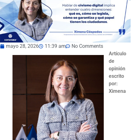
mayo 28, 2026
11:39 am
No Comments
Artículo
de
opinión
escrito
por:
Ximena