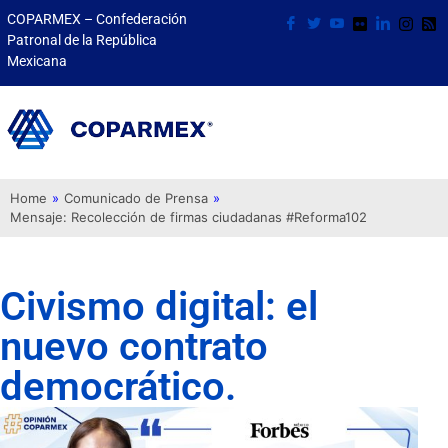
COPARMEX – Confederación
Patronal de la República
Mexicana
Home
»
Comunicado de Prensa
»
Mensaje: Recolección de firmas ciudadanas #Reforma102
Civismo digital: el
nuevo contrato
democrático.