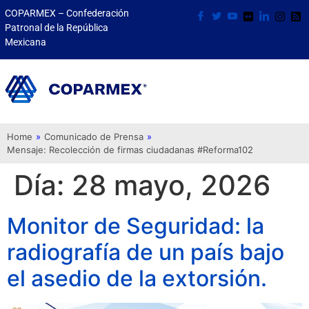
COPARMEX – Confederación
Patronal de la República
Mexicana
Home
»
Comunicado de Prensa
»
Mensaje: Recolección de firmas ciudadanas #Reforma102
Día:
28 mayo, 2026
Monitor de Seguridad: la
radiografía de un país bajo
el asedio de la extorsión.