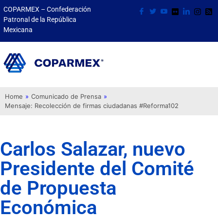
COPARMEX – Confederación
Patronal de la República
Mexicana
Home
»
Comunicado de Prensa
»
Mensaje: Recolección de firmas ciudadanas #Reforma102
Carlos Salazar, nuevo
Presidente del Comité
de Propuesta
Económica