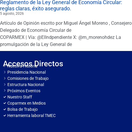
Reglamento de la Ley General de Economía Circular:
reglas claras, éxito asegurado.
5 agosto, 2026
Artículo de Opinión escrito por Miguel Ángel Moreno , Consejero
Delegado de Economía Circular de
COPARMEX | Vía: @ElIndpendiente X: @m_morenohdez La
promulgación de la Ley General de
Accesos Directos
Nuestra Historia
Presidencia Nacional
Comisiones de Trabajo
Estructura Nacional
Próximos Eventos
Nuestro Staff
Coparmex en Medios
Bolsa de Trabajo
Herramienta laboral TMEC