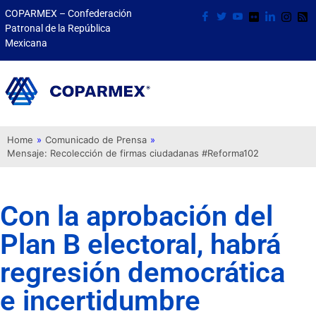
COPARMEX – Confederación
Patronal de la República
Mexicana
Home
»
Comunicado de Prensa
»
Mensaje: Recolección de firmas ciudadanas #Reforma102
Con la aprobación del
Plan B electoral, habrá
regresión democrática
e incertidumbre