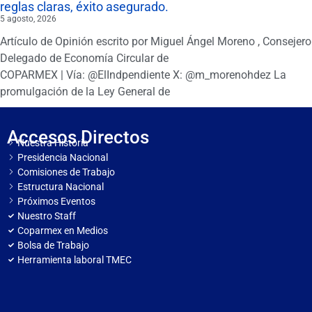
reglas claras, éxito asegurado.
5 agosto, 2026
Artículo de Opinión escrito por Miguel Ángel Moreno , Consejero
Delegado de Economía Circular de
COPARMEX | Vía: @ElIndpendiente X: @m_morenohdez La
promulgación de la Ley General de
Accesos Directos
Nuestra Historia
Presidencia Nacional
Comisiones de Trabajo
Estructura Nacional
Próximos Eventos
Nuestro Staff
Coparmex en Medios
Bolsa de Trabajo
Herramienta laboral TMEC