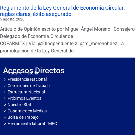
Reglamento de la Ley General de Economía Circular:
reglas claras, éxito asegurado.
5 agosto, 2026
Artículo de Opinión escrito por Miguel Ángel Moreno , Consejero
Delegado de Economía Circular de
COPARMEX | Vía: @ElIndpendiente X: @m_morenohdez La
promulgación de la Ley General de
Accesos Directos
Nuestra Historia
Presidencia Nacional
Comisiones de Trabajo
Estructura Nacional
Próximos Eventos
Nuestro Staff
Coparmex en Medios
Bolsa de Trabajo
Herramienta laboral TMEC