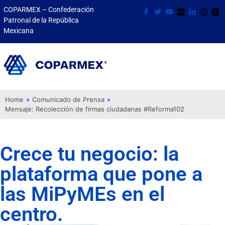
COPARMEX – Confederación
Patronal de la República
Mexicana
Home
»
Comunicado de Prensa
»
Mensaje: Recolección de firmas ciudadanas #Reforma102
Crece tu negocio: la
plataforma que pone a
las MiPyMEs en el
centro.