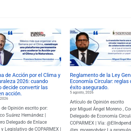
 de Acción por el Clima y
Reglamento de la Ley Gen
uraleza 2026: cuando
Economía Circular: reglas 
 decide convertir las
éxito asegurado.
en acción.
5 agosto, 2026
 2026
Artículo de Opinión escrito
o de Opinión escrito por:
por Miguel Ángel Moreno , Co
co Suárez Hernández |
Delegado de Economía Circul
ro Delegado de Enlace
COPARMEX | Vía: @ElIndpendi
o y Legislativo de COPARMEX |
@m_morenohdez La promulg