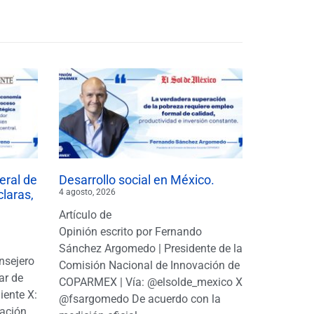
eral de
Desarrollo social en México.
claras,
4 agosto, 2026
Artículo de
Opinión escrito por Fernando
Sánchez Argomedo | Presidente de la
nsejero
Comisión Nacional de Innovación de
ar de
COPARMEX | Vía: @elsolde_mexico X:
ente X:
@fsargomedo De acuerdo con la
ación