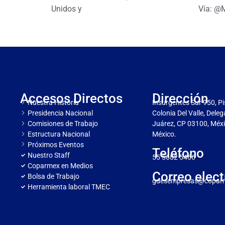
Unidos y
Vía: @
Accesos Directos
Dirección
Nuestra Historia
Insurgentes Sur 950, Pi
Presidencia Nacional
Colonia Del Valle, Dele
Comisiones de Trabajo
Juárez, CP 03100, Méxi
Estructura Nacional
México.
Próximos Eventos
Teléfono
Nuestro Staff
55 5682 5466
Coparmex en Medios
Correo elect
Bolsa de Trabajo
gdesempresas@copar
Herramienta laboral TMEC