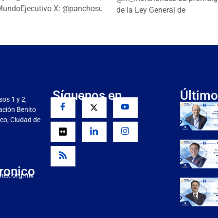
MundoEjecutivo X: @panchosuarezh
de la Ley General de
Síguenos en
Último
sos 1 y 2,
gación Benito
co, Ciudad de
ronico
mex.org.mx