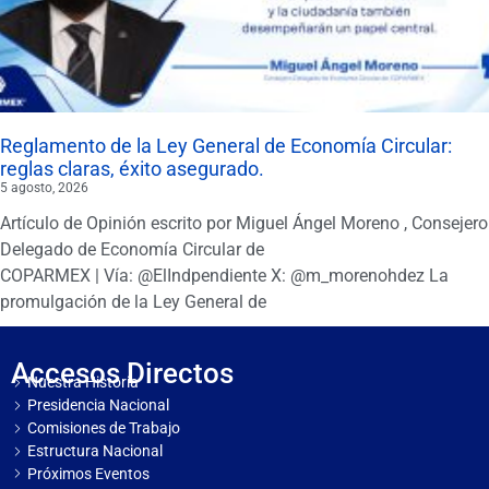
Reglamento de la Ley General de Economía Circular:
reglas claras, éxito asegurado.
5 agosto, 2026
Artículo de Opinión escrito por Miguel Ángel Moreno , Consejero
Delegado de Economía Circular de
COPARMEX | Vía: @ElIndpendiente X: @m_morenohdez La
promulgación de la Ley General de
Accesos Directos
Nuestra Historia
Presidencia Nacional
Comisiones de Trabajo
Estructura Nacional
Próximos Eventos