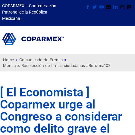
COPARMEX – Confederación
Patronal de la República
Mexicana
Home
»
Comunicado de Prensa
»
Mensaje: Recolección de firmas ciudadanas #Reforma102
[ El Economista ]
Coparmex urge al
Congreso a considerar
como delito grave el